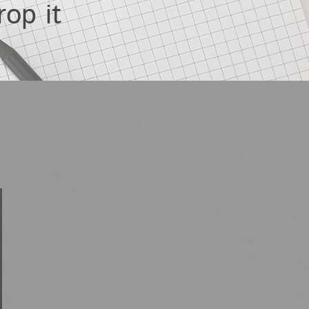
rop it