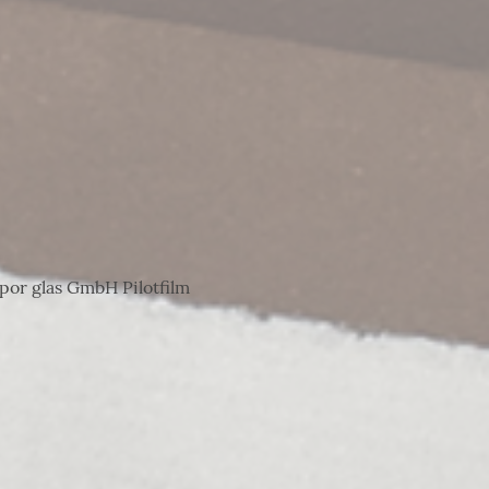
por glas GmbH Pilotfilm