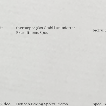
it
thermopor glas GmbH Animierter
biofrui
Recruitment Spot
 Video
Houben Boxing Sports Promo
Spec C